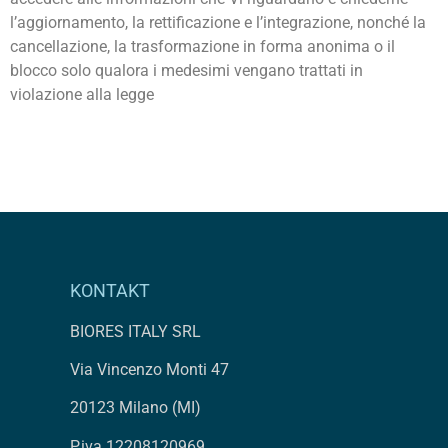
l’aggiornamento, la rettificazione e l’integrazione, nonché la
cancellazione, la trasformazione in forma anonima o il
blocco solo qualora i medesimi vengano trattati in
violazione alla legge
KONTAKT
BIORES ITALY SRL
Via Vincenzo Monti 47
20123 Milano (MI)
P.iva 12208120969